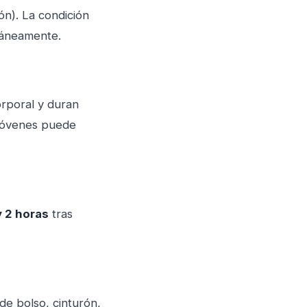
ión). La condición
táneamente.
rporal y duran
jóvenes puede
 2 horas
tras
de bolso, cinturón,