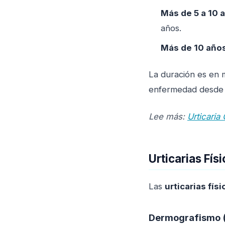
Más de 5 a 10 
años.
Más de 10 año
La duración es en m
enfermedad desde l
Lee más:
Urticaria
Urticarias Fís
Las
urticarias físi
Dermografismo (u