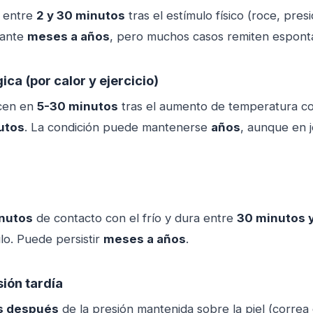
a entre
2 y 30 minutos
tras el estímulo físico (roce, pres
rante
meses a años
, pero muchos casos remiten espon
ica (por calor y ejercicio)
cen en
5-30 minutos
tras el aumento de temperatura co
utos
. La condición puede mantenerse
años
, aunque en 
inutos
de contacto con el frío y dura entre
30 minutos y
ulo. Puede persistir
meses a años
.
sión tardía
s después
de la presión mantenida sobre la piel (correa 