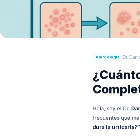
Dr. Dani
Alergología
¿Cuánto
Complet
Hola, soy el
Dr.
Da
frecuentes que me 
dura la urticaria?”