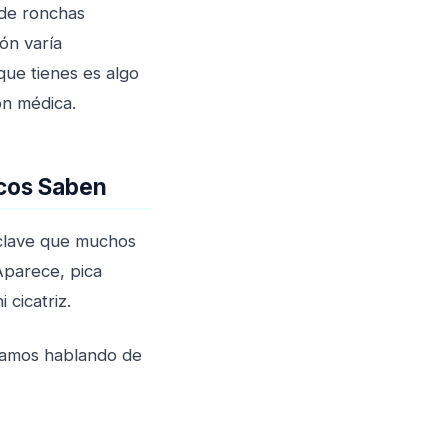
 de ronchas
ón varía
que tienes es algo
ón médica.
ocos Saben
 clave que muchos
Aparece, pica
cicatriz.
stamos hablando de