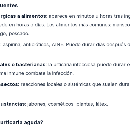
cuentes
rgicas a alimentos
: aparece en minutos u horas tras ing
de en horas o días. Los alimentos más comunes: mariscos
igo, pescado.
s
: aspirina, antibióticos, AINE. Puede durar días después
rales o bacterianas
: la urticaria infecciosa puede durar
ema inmune combate la infección.
nsectos
: reacciones locales o sistémicas que suelen dur
sustancias
: jabones, cosméticos, plantas, látex.
 urticaria aguda?