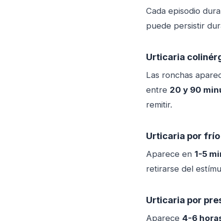
Cada episodio dur
puede persistir du
Urticaria colinérg
Las ronchas apare
entre
20 y 90 min
remitir.
Urticaria por frío
Aparece en
1-5 m
retirarse del estím
Urticaria por pre
Aparece
4-6 hora