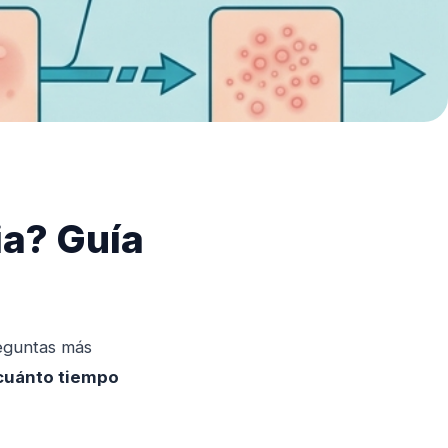
ia? Guía
reguntas más
¿cuánto tiempo