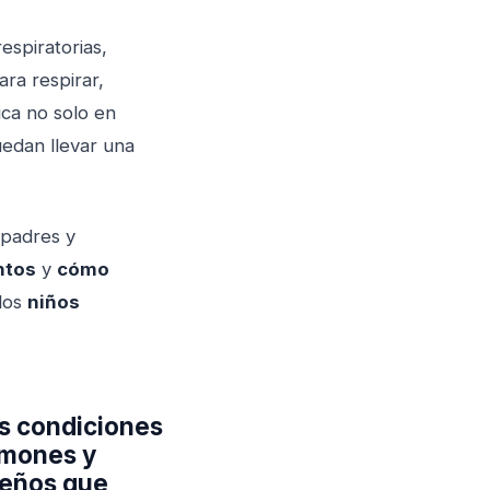
espiratorias,
ara respirar,
ica no solo en
uedan llevar una
 padres y
ntos
y
cómo
 los
niños
as condiciones
ulmones y
ueños que