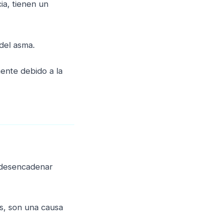
ia, tienen un
 del asma.
ente debido a la
 desencadenar
es, son una causa