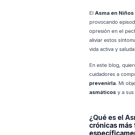
El
Asma en Niños
provocando episodio
opresión en el pec
aliviar estos sínt
vida activa y saluda
En este blog, quie
cuidadores a comp
prevenirla
. Mi ob
asmáticos
y a sus 
¿Qué es el As
crónicas más 
específicamen