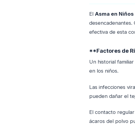
El
Asma en Niños
desencadenantes. C
efectiva de esta co
**Factores de Ri
Un historial famili
en los niños.
Las infecciones vir
pueden dañar el tej
El contacto regula
ácaros del polvo p