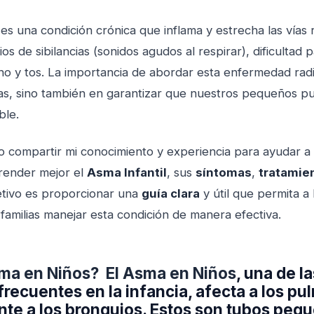
es una condición crónica que inflama y estrecha las vías r
s de sibilancias (sonidos agudos al respirar), dificultad p
ho y tos. La importancia de abordar esta enfermedad rad
omas, sino también en garantizar que nuestros pequeños p
ble.
ro compartir mi conocimiento y experiencia para ayudar a
render mejor el
Asma Infantil
, sus
síntomas
,
tratamie
jetivo es proporcionar una
guía clara
y útil que permita a
familias manejar esta condición de manera efectiva.
ma en Niños? El Asma en Niños
, una de l
frecuentes en la infancia, afecta a los p
te a los bronquios. Estos son tubos peq