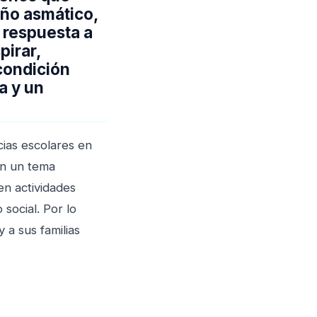
iño asmático,
 respuesta a
pirar,
 condición
a y un
cias escolares en
en un tema
en actividades
 social. Por lo
y a sus familias