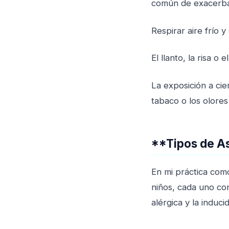
común de exacerbac
Respirar aire frío
El llanto, la risa 
La exposición a ci
tabaco o los olore
**Tipos de A
En mi práctica com
niños, cada uno con
alérgica y la induc