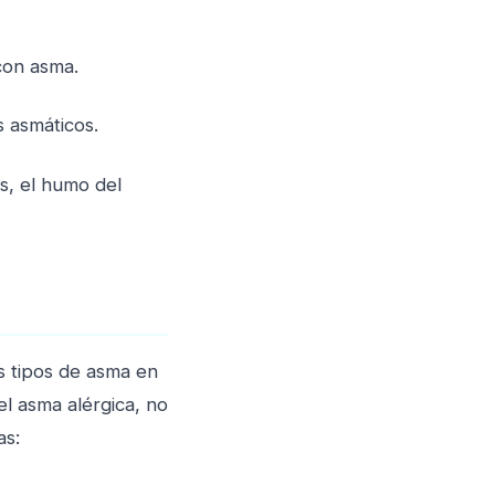
con asma.
s asmáticos.
s, el humo del
s tipos de asma en
el asma alérgica, no
as: