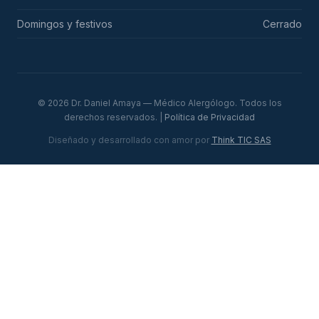
Domingos y festivos
Cerrado
© 2026 Dr. Daniel Amaya — Médico Alergólogo. Todos los
derechos reservados. |
Política de Privacidad
Diseñado y desarrollado con amor por
Think TIC SAS