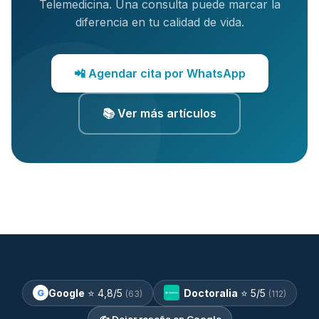
Telemedicina. Una consulta puede marcar la
diferencia en tu calidad de vida.
📲 Agendar cita por WhatsApp
📚 Ver más artículos
Google
⭐
4,8
/5
Doctoralia
⭐
5
/5
G
(63)
(112)
✍️ Dejar reseña en Google